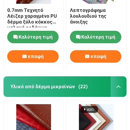
0.7mm Τεχνητό
Λεπτογράφημα
Λέιζερ χαραγμένο PU
λουλουδιού της
δέρμα ξύλο κόκκος
άνοιξης
μαλακό ροδάκινο
Καλύτερη τιμή
Καλύτερη τιμή
επαφή
επαφή
Υλικό από δέρμα μικροϊνών
(22)