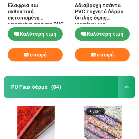
Ελαφριά και
Αδιάβροχη τσάντα
ανθεκτική
PVC τεχνητό δέρμα
εκτυπωμένη
διπλής όψης
υφασμένη τσάντα PVC
μικτόχρωμο
πλαστό δερμάτινο
Καλύτερη τιμή
Καλύτερη τιμή
ύφασμα
επαφή
επαφή
PU Faux δέρμα
(84)