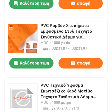
Καλύτερη τιμή
επαφή
PVC Ρομβός Χτυπήματα
Εμφασμένο Στυλ Τεχνητό
Συνθετικό Δέρμα για
Αυτοκίνητο Πόδι Καροτσάκι
MOQ：1000 yards
Καροτσάκι Διακοσμητική
Τιμή：USD$1.87 ~ USD$1.97
Τσάντα Ψεύτικο Δερμάτινο
ύφασμα
Καλύτερη τιμή
επαφή
PVC Τεχνικό Ύφασμα
Σκωτσέζικο Καρό Μοτίβο
Τεχνητό Συνθετικό Δέρμα
Καναπές Τσάντα Παπούτσι
MOQ：1000 μέτρα
Κάθισμα Αυτοκινήτου Ζώνη
Τιμή：$2.30-2.50 / yard