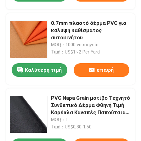
0.7mm πλαστό δέρμα PVC για
κάλυψη καθίσματος
αυτοκινήτου
MOQ：1000 ναυπηγεία
Τιμή：US$1~2 Per Yard
Καλύτερη τιμή
επαφή
PVC Napa Grain μοτίβο Τεχνητό
Συνθετικό Δέρμα Φθηνή Τιμή
Καρέκλα Καναπές Παπούτσια
Αυτοκίνητο Πάτωμα Faux
MOQ：1
Leather
Τιμή：US$0,80-1,50