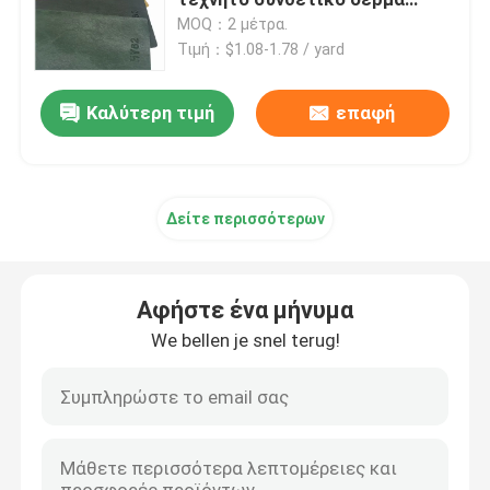
καρέκλα καναπέ τσάντα
MOQ：2 μέτρα.
αυτοκινήτου ζώνη ασφαλείας
Τιμή：$1.08-1.78 / yard
Δέρμα συσκευασίας
ψεύτικο δέρμα ύφασμα
Καλύτερη τιμή
επαφή
Υφάσματα από δέρμα από σιλικόνη
Υφάσματα από δέρμα
Δείτε περισσότερων
Αφήστε ένα μήνυμα
We bellen je snel terug!