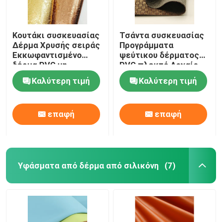
Κουτάκι συσκευασίας
Τσάντα συσκευασίας
Δέρμα Χρυσής σειράς
Προγράμματα
Εκκωφαντισμένο
ψεύτικου δέρματος
δέρμα PVC μη
PVC πλεκτό Αρχαίο
υφασμένο
χαλκό ύφασμα
Καλύτερη τιμή
Καλύτερη τιμή
επαφή
επαφή
Υφάσματα από δέρμα από σιλικόνη
(7)