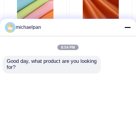
Ελαφρύ Σιλικόνιο
Λιττσι Σίλικον
michaelpan
Δερμάτινο ύφασμα
Φαλακτικό Δέρμα για
Λυκαντικό ελεύθερο
Έπιπλα
ανθεκτικό σε
8:54 PM
γρατζουνιές δέρμα
Καλύτερη τιμή
Καλύτερη τιμή
προσαρμοσμένο
Good day, what product are you looking 
for?
επαφή
επαφή
Δείτε περισσότερων
Αρχική Σελίδα
Περίπου εμείς
επαφή
Desktop Site
Sitemap
Πολιτική μυστικότητας