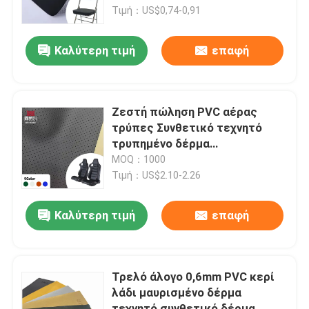
Καρέκλα αυτοκινήτου
Τιμή：US$0,74-0,91
Γύρος εργοστασίων
Καλύτερη τιμή
επαφή
Ποιοτικός έλεγχος
Ζεστή πώληση PVC αέρας
επαφή
τρύπες Συνθετικό τεχνητό
τρυπημένο δέρμα
Αυτοκινητοβιομηχανικό
MOQ：1000
Ζητήστε ένα απόσπασμα
καρέκλα κουρέλια καναπέ
Τιμή：US$2.10-2.26
κρεβάτι κάθισμα αυτοκινήτου
πλαστό δερμάτινο ύφασμα
Δέρμα ψεύτικο PVC
Καλύτερη τιμή
επαφή
PU Faux δέρμα
Τρελό άλογο 0,6mm PVC κερί
λάδι μαυρισμένο δέρμα
Υλικό από δέρμα μικροϊνών
τεχνητό συνθετικό δέρμα