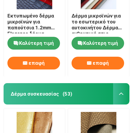
Εκτυπωμένο δέρμα
Δέρμα μικροϊνών για
μικροϊνών για
το εσωτερικό του
παπούτσια 1.2mm
αυτοκινήτου Δέρμα
Elegance δέρμα
ανθεκτικό στις
κροκοδείλου
γρατζουνιές
Καλύτερη τιμή
Καλύτερη τιμή
επαφή
επαφή
Δέρμα συσκευασίας
(53)