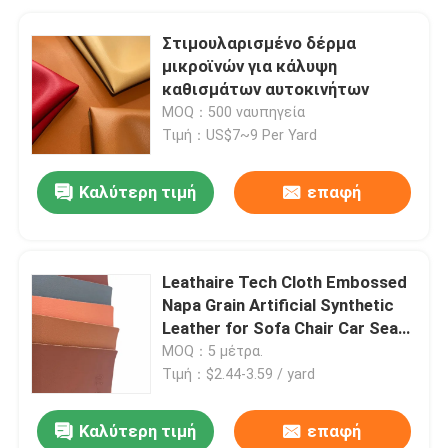
Στιμουλαρισμένο δέρμα
μικροϊνών για κάλυψη
καθισμάτων αυτοκινήτων
MOQ：500 ναυπηγεία
Τιμή：US$7~9 Per Yard
Καλύτερη τιμή
επαφή
Leathaire Tech Cloth Embossed
Napa Grain Artificial Synthetic
Leather for Sofa Chair Car Seat
Belt Faux Leather Fabric
MOQ：5 μέτρα.
Τιμή：$2.44-3.59 / yard
Καλύτερη τιμή
επαφή