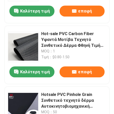
Ασφαλείας Δερματίνη
Καλύτερη τιμή
επαφή
Hot-sale PVC Carbon Fiber
Υφαντά Μοτίβα Τεχνητό
Συνθετικό Δέρμα Φθηνή Τιμή
Καρέκλα Καναπές Παπούτσια
MOQ：1
Χαλί Αυτοκινήτου Faux Leather
Τιμή：$0.80-1.50
Καλύτερη τιμή
επαφή
Αρχική Σελίδα
Hotsale PVC Pinhole Grain
Προϊόντα
Συνθετικό τεχνητό δέρμα
Αυτοκινητοβιομηχανική
καρέκλα καναπέ κρεβάτι
Σχετικά με εμάς
MOQ：50