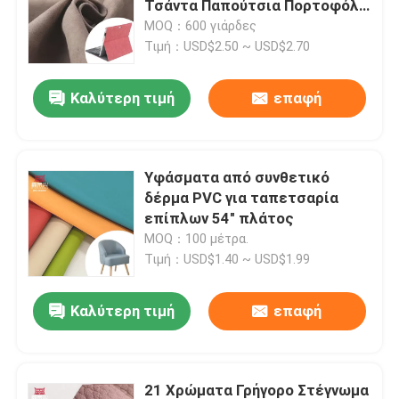
Τσάντα Παπούτσια Πορτοφόλι
Διακόσμηση Τετράδια Θήκες
MOQ：600 γιάρδες
Δερματίνη
Τιμή：USD$2.50 ~ USD$2.70
Γύρος εργοστασίων
Καλύτερη τιμή
επαφή
Ποιοτικός έλεγχος
επαφή
Υφάσματα από συνθετικό
δέρμα PVC για ταπετσαρία
επίπλων 54" πλάτος
Ζητήστε ένα απόσπασμα
MOQ：100 μέτρα.
Τιμή：USD$1.40 ~ USD$1.99
Δέρμα ψεύτικο PVC
Καλύτερη τιμή
επαφή
PU Faux δέρμα
Υλικό από δέρμα μικροϊνών
21 Χρώματα Γρήγορο Στέγνωμα