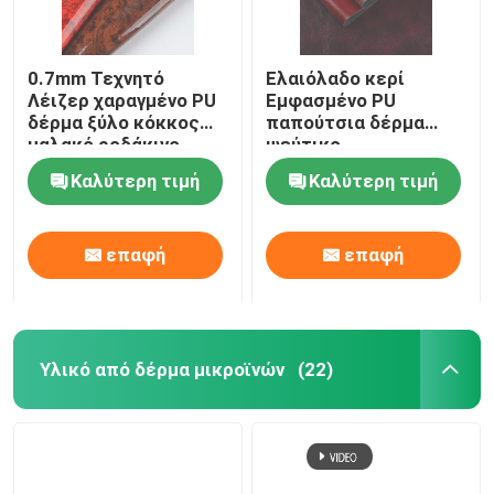
0.7mm Τεχνητό
Ελαιόλαδο κερί
Λέιζερ χαραγμένο PU
Εμφασμένο PU
δέρμα ξύλο κόκκος
παπούτσια δέρμα
μαλακό ροδάκινο
ψεύτικο
βούρτσισμένο υφή
Καλύτερη τιμή
Καλύτερη τιμή
οικολογικά φιλικό
επαφή
επαφή
Υλικό από δέρμα μικροϊνών
(22)