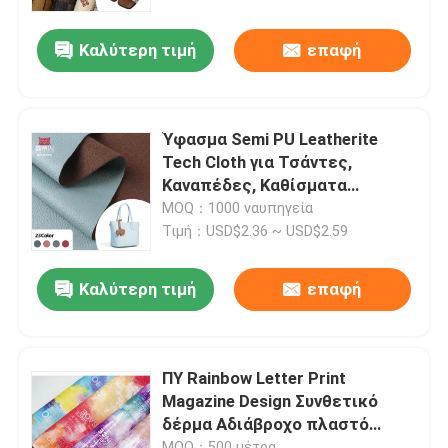
Καλύτερη τιμή
επαφή
Ύφασμα Semi PU Leatherite
Tech Cloth για Τσάντες,
Καναπέδες, Καθίσματα
Αυτοκινήτων
MOQ：1000 ναυπηγεία
Τιμή：USD$2.36 ~ USD$2.59
Καλύτερη τιμή
επαφή
ΠΥ Rainbow Letter Print
Magazine Design Συνθετικό
δέρμα Αδιάβροχο πλαστό
δερμάτινο ύφασμα για τσάντα
MOQ：500 μέτρα