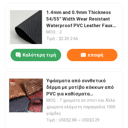
1.4mm and 0.9mm Thickness
54/55" Width Wear Resistant
Waterproof PVC Leather Faux
Leather Fabric for Bags
MOQ：2
Τιμή：$2.20-2.66
Καλύτερη τιμή
επαφή
Υφάσματα από συνθετικό
δέρμα με μοτίβο κόκκων από
PVC για καθίσματα
αυτοκινήτων και έπιπλα
MOQ：7 χρώματα σε σποτ και Άλλα
χρώματα ελάχιστη παραγγελία 1000
γιάρδες
Τιμή：USD$2.88 ~ USD$3.29