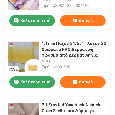
αποσκευών Καλλυντικά
Τιμή：USD$2.50 ~ USD$2.90
έπιπλα/καναπέ
Καλύτερη τιμή
επαφή
1.1mm Πάχος 54/55" Πλάτος 20
Χρώματα PVC Δερματίνη
Ύφασμα από Δερματίνη για
Τσάντες και Διακόσμηση
MOQ：2
Σπιτιού
Τιμή：$2.30-2.60
Αρχική Σελίδα
Καλύτερη τιμή
επαφή
Προϊόντα
PU Frosted Yangbuck Nubuck
Grain Συνθετικό Δέρμα για
Σχετικά με εμάς