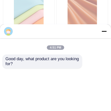
Ελαφρύ Σιλικόνιο
Λιττσι Σίλικον
michaelpan
Δερμάτινο ύφασμα
Φαλακτικό Δέρμα για
Λυκαντικό ελεύθερο
Έπιπλα
ανθεκτικό σε
4:51 PM
γρατζουνιές δέρμα
Καλύτερη τιμή
Καλύτερη τιμή
προσαρμοσμένο
Good day, what product are you looking 
for?
επαφή
επαφή
Δείτε περισσότερων
Αρχική Σελίδα
Περίπου εμείς
επαφή
Desktop Site