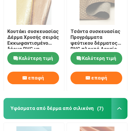
Κουτάκι συσκευασίας
Τσάντα συσκευασίας
Δέρμα Χρυσής σειράς
Προγράμματα
Εκκωφαντισμένο
ψεύτικου δέρματος
δέρμα PVC μη
PVC πλεκτό Αρχαίο
υφασμένο
χαλκό ύφασμα
Καλύτερη τιμή
Καλύτερη τιμή
επαφή
επαφή
Υφάσματα από δέρμα από σιλικόνη
(7)