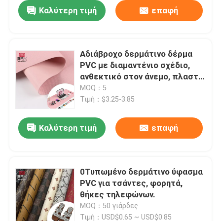
Καλύτερη τιμή
επαφή
Αδιάβροχο δερμάτινο δέρμα
PVC με διαμαντένιο σχέδιο,
ανθεκτικό στον άνεμο, πλαστό
δερμάτινο ύφασμα για τσάντες
MOQ：5
και έπιπλα
Τιμή：$3.25-3.85
Καλύτερη τιμή
επαφή
0Τυπωμένο δερμάτινο ύφασμα
PVC για τσάντες, φορητά,
θήκες τηλεφώνων.
MOQ：50 γιάρδες
Τιμή：USD$0.65 ~ USD$0.85