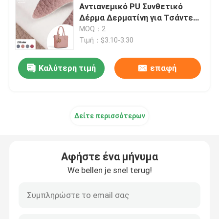
Αντιανεμικό PU Συνθετικό
Δέρμα Δερματίνη για Τσάντες,
Δέρμα συσκευασίας
Παπούτσια και Έπιπλα
MOQ：2
Τιμή：$3.10-3.30
Υφάσματα από δέρμα από σιλικόνη
Καλύτερη τιμή
επαφή
Υφάσματα από δέρμα
Δείτε περισσότερων
Αφήστε ένα μήνυμα
We bellen je snel terug!