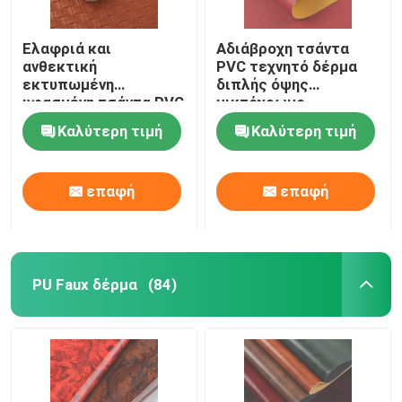
Ελαφριά και
Αδιάβροχη τσάντα
ανθεκτική
PVC τεχνητό δέρμα
εκτυπωμένη
διπλής όψης
υφασμένη τσάντα PVC
μικτόχρωμο
πλαστό δερμάτινο
Καλύτερη τιμή
Καλύτερη τιμή
ύφασμα
επαφή
επαφή
PU Faux δέρμα
(84)