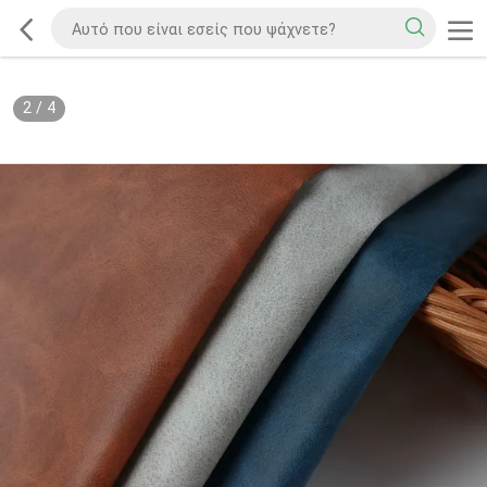
2
/
4