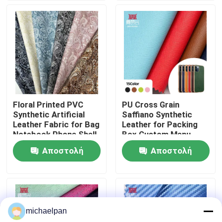
Γύρος εργοστασίων
Ποιοτικός έλεγχος
επαφή
Floral Printed PVC
PU Cross Grain
Synthetic Artificial
Saffiano Synthetic
Ζητήστε ένα απόσπασμα
Leather Fabric for Bag
Leather for Packing
Notebook Phone Shell
Box Custom Menu
Sofa Craft Use Floral
Covers Phone case
Αποστολή
Αποστολή
Δέρμα ψεύτικο PVC
Printed Faux Leather
Lining Faux Leather
Materials
ερώτησης
ερώτησης
PU Faux δέρμα
michaelpan
Υλικό από δέρμα μικροϊνών