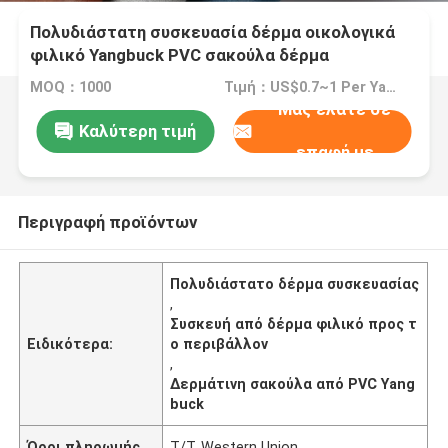
Πολυδιάστατη συσκευασία δέρμα οικολογικά
φιλικό Yangbuck PVC σακούλα δέρμα
MOQ：1000
Τιμή：US$0.7~1 Per Yard
Μας ελάτε σε
Καλύτερη τιμή
επαφή με
Περιγραφή προϊόντων
Πολυδιάστατο δέρμα συσκευασίας
,
Συσκευή από δέρμα φιλικό προς τ
Ειδικότερα:
ο περιβάλλον
,
Δερμάτινη σακούλα από PVC Yang
buck
Όροι πληρωμής
T/T, Western Union