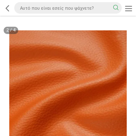
2
/
4