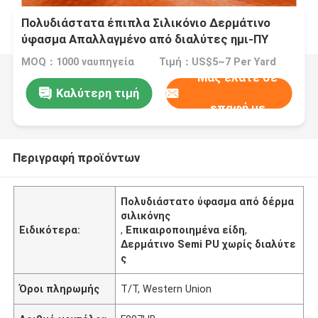
Πολυδιάστατα έπιπλα Σιλικόνιο Δερμάτινο
ύφασμα Απαλλαγμένο από διαλύτες ημι-ΠΥ
δέρμα
MOQ：1000 ναυπηγεία
Τιμή：US$5~7 Per Yard
Μας ελάτε σε
Καλύτερη τιμή
επαφή με
Περιγραφή προϊόντων
Πολυδιάστατο ύφασμα από δέρμα
σιλικόνης
Ειδικότερα:
,
Επικαιροποιημένα είδη
,
Δερμάτινο Semi PU χωρίς διαλύτε
ς
Όροι πληρωμής
T/T, Western Union