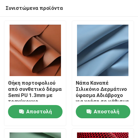
Συνιστώμενα προϊόντα
Θήκη πορτοφολιού
Νάπα Καναπέ
από συνθετικό δέρμα
Σιλικόνιο Δερμάτινο
Semi PU 1.3mm με
ύφασμα Αδιάβροχο
Αρχική Σελίδα
τραχύκοκκο
για χρήση σε κάθισμα
φινίρισμα,
αυτοκινήτου
Αποστολή
Αποστολή
Παπούτσια,
Προϊόντα
Σημειωματάριο,
ερώτησης
ερώτησης
Τραπεζοστρωμα,
Δερμάτινο ύφασμα
Σχετικά με εμάς