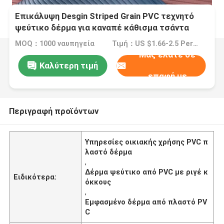
Επικάλυψη Desgin Striped Grain PVC τεχνητό
ψεύτικο δέρμα για καναπέ κάθισμα τσάντα
οικιακές προμήθειες
MOQ：1000 ναυπηγεία
Τιμή：US $1.66-2.5 Per Yards
Μας ελάτε σε
Καλύτερη τιμή
επαφή με
Περιγραφή προϊόντων
Υπηρεσίες οικιακής χρήσης PVC π
λαστό δέρμα
,
Δέρμα ψεύτικο από PVC με ριγέ κ
Ειδικότερα:
όκκους
,
Εμφασμένο δέρμα από πλαστό PV
C