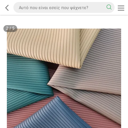
2
/
5