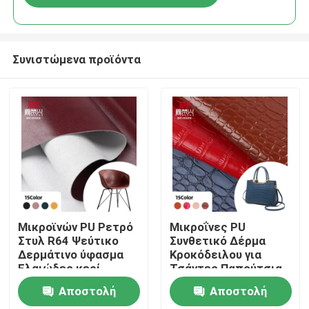
Συνιστώμενα προϊόντα
Αρχική Σελίδα
Μικροϊνών PU Ρετρό
Μικροΐνες PU
Στυλ R64 Ψεύτικο
Συνθετικό Δέρμα
Δερμάτινο ύφασμα
Κροκόδειλου για
Προϊόντα
Ελαιώδες κερί
Τσάντες Παπούτσια
Βινύλιο Καρέκλα
Καναπέδες
Αποστολή
Αποστολή
Καρέκλα Ζώνη
Πορτοφόλια Θήκες
Σχετικά με εμάς