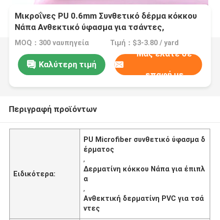
Μικροΐνες PU 0.6mm Συνθετικό δέρμα κόκκου
Νάπα Ανθεκτικό ύφασμα για τσάντες,
καναπέδες, έπιπλα, παπούτσια, πορτοφόλια,
MOQ：300 ναυπηγεία
Τιμή：$3-3.80 / yard
διακοσμητικές χειροτεχνίες αυτοκινήτου,
Μας ελάτε σε
εξωτερική χρήση
Καλύτερη τιμή
επαφή με
Περιγραφή προϊόντων
PU Microfiber συνθετικό ύφασμα δ
έρματος
,
Δερματίνη κόκκου Νάπα για έπιπλ
Ειδικότερα:
α
,
Ανθεκτική δερματίνη PVC για τσά
ντες