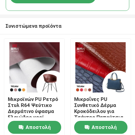
Συνιστώμενα προϊόντα
Αρχική Σελίδα
Μικροϊνών PU Ρετρό
Μικροΐνες PU
Στυλ R64 Ψεύτικο
Συνθετικό Δέρμα
Δερμάτινο ύφασμα
Κροκόδειλου για
Προϊόντα
Ελαιώδες κερί
Τσάντες Παπούτσια
Βινύλιο Καρέκλα
Καναπέδες
Αποστολή
Αποστολή
Καρέκλα Ζώνη
Πορτοφόλια Θήκες
Σχετικά με εμάς