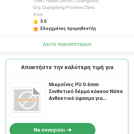
Town, Huadu District, Guangzhou
City, Guangdong Province,China
,Κίνα
5.0
Ελεγχμένος προμηθευτής
Δείτε περισσότερων
Αποκτήστε την καλύτερη τιμή για
Μικροΐνες PU 0.6mm
Συνθετικό δέρμα κόκκου Νάπα
Ανθεκτικό ύφασμα για
τσάντες, καναπέδες, έπιπλα,
παπούτσια, πορτοφόλια,
διακοσμητικές χειροτεχνίες
αυτοκινήτου, εξωτερική χρήση
Να συνεχίσει