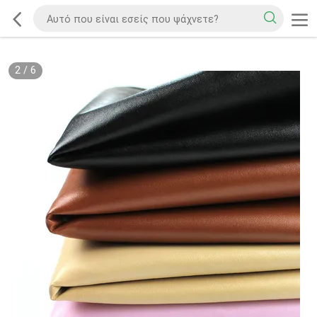
2
/
6