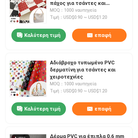
πάχος για τσάντες και
πορτοφόλια
MOQ：1000 ναυπηγεία
Γύρος εργοστασίων
Τιμή：USD$0.90 ~ USD$1.20
Καλύτερη τιμή
επαφή
Ποιοτικός έλεγχος
επαφή
Αδιάβροχο τυπωμένο PVC
δερματίνη για τσάντες και
Ζητήστε ένα απόσπασμα
χειροτεχνίες
MOQ：1000 ναυπηγεία
Τιμή：USD$0.90 ~ USD$1.20
Δέρμα ψεύτικο PVC
Καλύτερη τιμή
επαφή
PU Faux δέρμα
Υλικό από δέρμα μικροϊνών
Δέρμα PVC για έπιπλα 0,6 mm