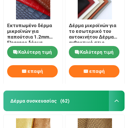
Εκτυπωμένο δέρμα
Δέρμα μικροϊνών για
μικροϊνών για
το εσωτερικό του
παπούτσια 1.2mm
αυτοκινήτου Δέρμα
Elegance δέρμα
ανθεκτικό στις
κροκοδείλου
γρατζουνιές
Καλύτερη τιμή
Καλύτερη τιμή
επαφή
επαφή
Δέρμα συσκευασίας
(62)