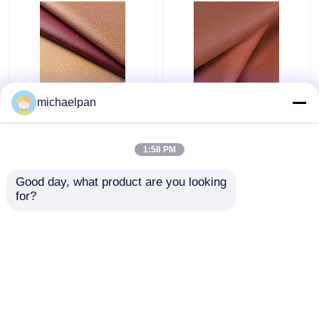
Λιττσι δερμάτινο
Λιττσι Leathaire
michaelpan
ύφασμα 1.2mm
Δερμάτινο ύφασμα για
αναπνευστικό
καναπέ Αδιάβροχο
δερμάτινο ύφασμα για
Αντιφλεγμονή
1:58 PM
καναπέδες /
Καλύτερη τιμή
Καλύτερη τιμή
μαξιλάρια
Good day, what product are you looking 
for?
επαφή
επαφή
Δείτε περισσότερων