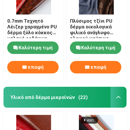
0.7mm Τεχνητό
Πλύσιμος τζίνι PU
Λέιζερ χαραγμένο PU
δέρμα οικολογικά
δέρμα ξύλο κόκκος
φιλικό ανάγλυφο
μαλακό ροδάκινο
ελαφρύ ψεύτικο
δέρμα
Καλύτερη τιμή
Καλύτερη τιμή
επαφή
επαφή
Υλικό από δέρμα μικροϊνών
(22)