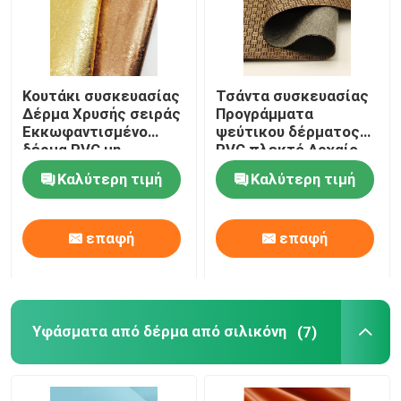
Κουτάκι συσκευασίας
Τσάντα συσκευασίας
Δέρμα Χρυσής σειράς
Προγράμματα
Εκκωφαντισμένο
ψεύτικου δέρματος
δέρμα PVC μη
PVC πλεκτό Αρχαίο
υφασμένο
χαλκό ύφασμα
Καλύτερη τιμή
Καλύτερη τιμή
επαφή
επαφή
Υφάσματα από δέρμα από σιλικόνη
(7)