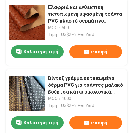
Ελαφριά και ανθεκτική
εκτυπωμένη υφασμένη τσάντα
PVC πλαστό δερμάτινο
ύφασμα
MOQ：500
Τιμή：US$2~3 Per Yard
Καλύτερη τιμή
επαφή
Βίντεζ γράμμα εκτυπωμένο
δέρμα PVC για τσάντες μαλακό
βούρτσα κάτω οικολογικά
φιλικό
MOQ：1000
Τιμή：US$2~3 Per Yard
Καλύτερη τιμή
επαφή