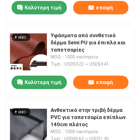
Καλύτερη τιμή
επαφή
Υφάσματα από συνθετικό
Αφήστε ένα μήνυμα
δέρμα Semi PU για έπιπλα και
We bellen je snel terug!
ταπετσαρίες
MOQ：1000 ναυπηγεία
Τιμή：USD$4.22 ~ USD$4.41
Καλύτερη τιμή
επαφή
Ανθεκτικό στην τριβή δέρμα
PVC για ταπετσαρία επίπλων
140cm πλάτος
MOQ：1000 ναυπηγεία
Τιμή：USD$0.62 ~ USD$1.30