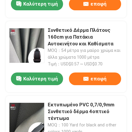
Καλύτερη τιμή
επαφή
Συνθετικό Δέρμα Πλάτους
160cm για Πατάκια
Αυτοκινήτου και Καθίσματα
MOQ：54 μέτρα για μαύρο χρώμα και
άλλα χρώματα 1000 μέτρα
Τιμή：USD$0.57 ~ USD$0.70
Καλύτερη τιμή
επαφή
Εκτυπωμένο PVC 0,7/0,9mm
Συνθετικό δέρμα 4οπτικό
τέντωμα
MOQ：100 Yard for black and other
colors 1000 yards