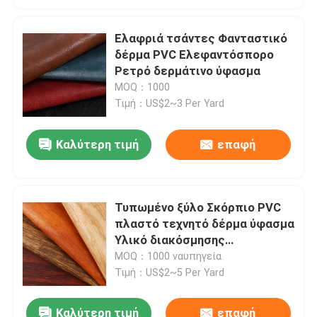
Ελαφριά τσάντες Φανταστικό
δέρμα PVC Ελεφαντόσπορο
Ρετρό δερμάτινο ύφασμα
MOQ：1000
Τιμή：US$2~3 Per Yard
Καλύτερη τιμή
επαφή
Τυπωμένο ξύλο Σκόρπιο PVC
πλαστό τεχνητό δέρμα ύφασμα
Υλικό διακόσμησης
αυτοκινήτου
MOQ：1000 ναυπηγεία
Τιμή：US$2~5 Per Yard
Καλύτερη τιμή
επαφή