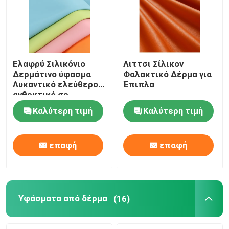
Ελαφρύ Σιλικόνιο
Λιττσι Σίλικον
Δερμάτινο ύφασμα
Φαλακτικό Δέρμα για
Λυκαντικό ελεύθερο
Έπιπλα
ανθεκτικό σε
γρατζουνιές δέρμα
Καλύτερη τιμή
Καλύτερη τιμή
προσαρμοσμένο
επαφή
επαφή
Υφάσματα από δέρμα
(16)