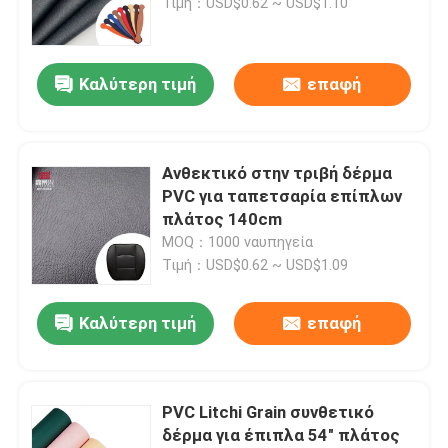
Τιμή：USD$0.62 ~ USD$1.10
Καλύτερη τιμή
επαφή
Ανθεκτικό στην τριβή δέρμα
PVC για ταπετσαρία επίπλων
πλάτος 140cm
MOQ：1000 ναυπηγεία
Τιμή：USD$0.62 ~ USD$1.09
Καλύτερη τιμή
επαφή
PVC Litchi Grain συνθετικό
δέρμα για έπιπλα 54" πλάτος