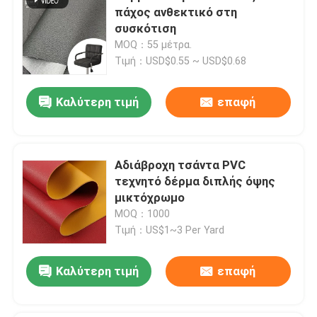
πάχος ανθεκτικό στη
συσκότιση
Δέρμα συσκευασίας
MOQ：55 μέτρα.
Τιμή：USD$0.55 ~ USD$0.68
Υφάσματα από δέρμα από σιλικόνη
Καλύτερη τιμή
επαφή
Υφάσματα από δέρμα
Αδιάβροχη τσάντα PVC
τεχνητό δέρμα διπλής όψης
μικτόχρωμο
MOQ：1000
Τιμή：US$1~3 Per Yard
Καλύτερη τιμή
επαφή